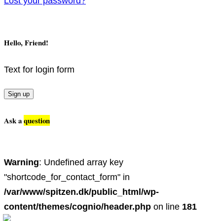
Lost your password?
Hello, Friend!
Text for login form
Sign up
Ask a
question
Warning
: Undefined array key
"shortcode_for_contact_form" in
/var/www/spitzen.dk/public_html/wp-
content/themes/cognio/header.php
on line
181