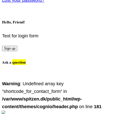
Lost your password?
Hello, Friend!
Text for login form
Sign up
Ask a
question
Warning
: Undefined array key
"shortcode_for_contact_form" in
/var/www/spitzen.dk/public_html/wp-
content/themes/cognio/header.php
on line
181