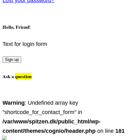
Lost your password?
Hello, Friend!
Text for login form
Sign up
Ask a
question
Warning
: Undefined array key
"shortcode_for_contact_form" in
/var/www/spitzen.dk/public_html/wp-
content/themes/cognio/header.php
on line
181