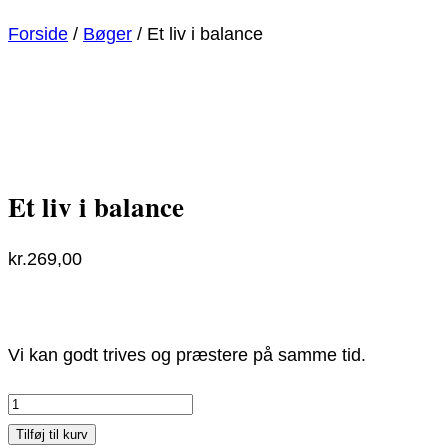
Forside
/
Bøger
/ Et liv i balance
Et liv i balance
kr.
269,00
Vi kan godt trives og præstere på samme tid.
Et
liv
Tilføj til kurv