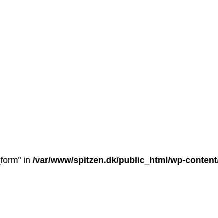
_form" in
/var/www/spitzen.dk/public_html/wp-conten