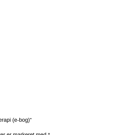
erapi (e-bog)”
ter er markeret med
*