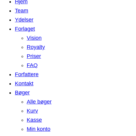
Hjem
Team
Ydelser
Forlaget
Vision
Royalty
Priser
FAQ
Forfattere
Kontakt
Bøger
Alle bøger
Kurv
Kasse
Min konto