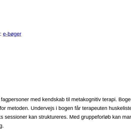
i:
e-bøger
fagpersoner med kendskab til metakognitiv terapi. Bogen 
 for metoden. Undervejs i bogen får terapeuten huskelist
seks sessioner kan struktureres. Med gruppeforløb kan 
g.